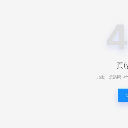
頁(
抱歉，您訪問(w